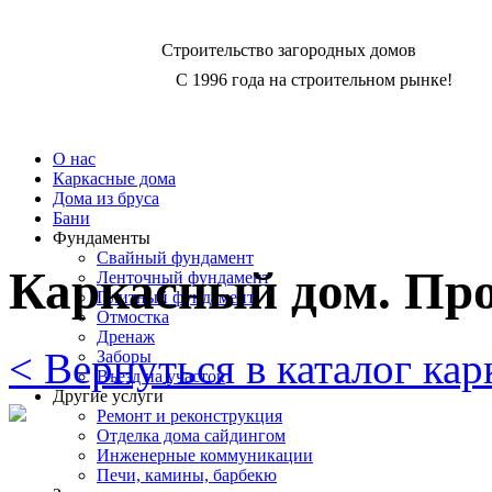
Строительство загородных домов
C 1996 года на строительном рынке!
О нас
Каркасные дома
Дома из бруса
Бани
Фундаменты
Свайный фундамент
Каркасный дом. Про
Ленточный фундамент
Плитный фундамент
Отмостка
Дренаж
< Вернуться в каталог ка
Заборы
Въезд на участок
Другие услуги
Ремонт и реконструкция
Отделка дома сайдингом
Инженерные коммуникации
Печи, камины, барбекю