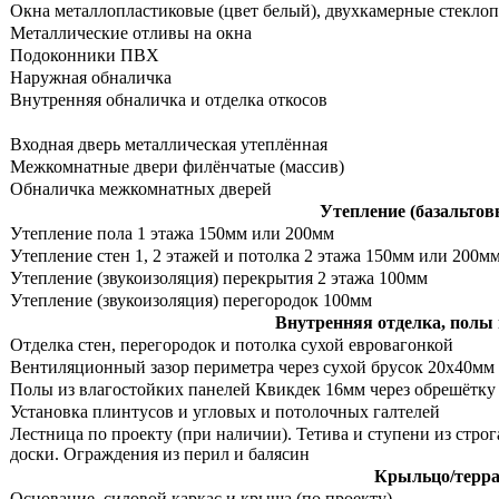
Окна металлопластиковые (цвет белый), двухкамерные стекло
Металлические отливы на окна
Подоконники ПВХ
Наружная обналичка
Внутренняя обналичка и отделка откосов
Входная дверь металлическая утеплённая
Межкомнатные двери филёнчатые (массив)
Обналичка межкомнатных дверей
Утепление (базальтов
Утепление пола 1 этажа 150мм или 200мм
Утепление стен 1, 2 этажей и потолка 2 этажа 150мм или 200м
Утепление (звукоизоляция) перекрытия 2 этажа 100мм
Утепление (звукоизоляция) перегородок 100мм
Внутренняя отделка, полы
Отделка стен, перегородок и потолка сухой евровагонкой
Вентиляционный зазор периметра через сухой брусок 20х40мм
Полы из влагостойких панелей Квикдек 16мм через обрешётку
Установка плинтусов и угловых и потолочных галтелей
Лестница по проекту (при наличии). Тетива и ступени из стро
доски. Ограждения из перил и балясин
Крыльцо/террас
Основание, силовой каркас и крыша (по проекту)