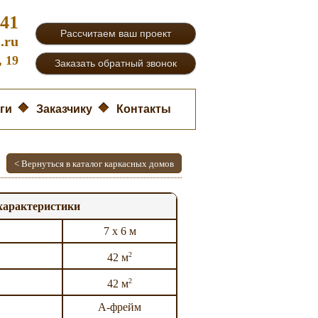
-41
Рассчитаем ваш проект
.ru
, 19
Заказать обратный звонок
ги
Заказчику
Контакты
< Вернуться в каталог каркасных домов
характеристики
7 х 6 м
2
42 м
2
42 м
А-фрейм