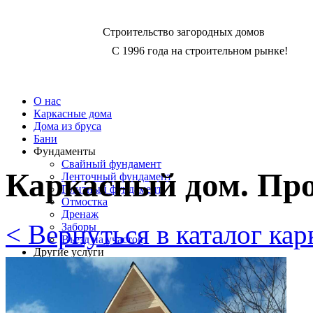
Строительство загородных домов
C 1996 года на строительном рынке!
О нас
Каркасные дома
Дома из бруса
Бани
Фундаменты
Свайный фундамент
Каркасный дом. Про
Ленточный фундамент
Плитный фундамент
Отмостка
Дренаж
< Вернуться в каталог ка
Заборы
Въезд на участок
Другие услуги
Ремонт и реконструкция
Отделка дома сайдингом
Инженерные коммуникации
Печи, камины, барбекю