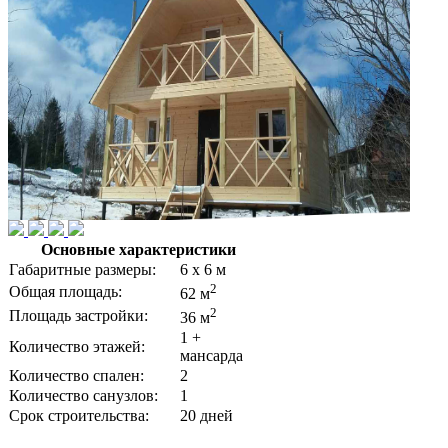
Заказчику
Наши работы (фотоотчёты)
Технологии строительства
Собственное производство
Образец договора
Этапы и способы оплаты
Статьи
Отзывы
Материнский капитал
Политика конфиденциальности
Контакты
Основные характеристики
Габаритные размеры:
6 х 6 м
2
Общая площадь:
62 м
2
Площадь застройки:
36 м
1 +
Количество этажей:
мансарда
Количество спален:
2
Количество санузлов:
1
Срок строительства:
20 дней