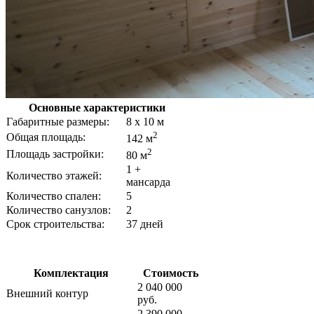
Основные характеристики
Габаритные размеры:
8 х 10 м
2
Общая площадь:
142 м
2
Площадь застройки:
80 м
1 +
Количество этажей:
мансарда
Количество спален:
5
Количество санузлов:
2
Срок строительства:
37 дней
Комплектация
Стоимость
2 040 000
Внешний контур
руб.
2 390 000