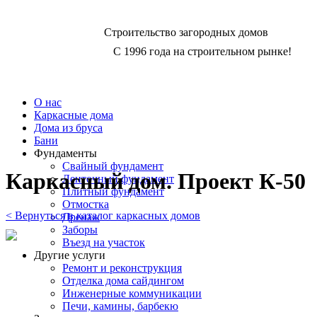
Строительство загородных домов
C 1996 года на строительном рынке!
О нас
Каркасные дома
Дома из бруса
Бани
Фундаменты
Свайный фундамент
Каркасный дом. Проект К-50
Ленточный фундамент
Плитный фундамент
Отмостка
< Вернуться в каталог каркасных домов
Дренаж
Заборы
Въезд на участок
Другие услуги
Ремонт и реконструкция
Отделка дома сайдингом
Инженерные коммуникации
Печи, камины, барбекю