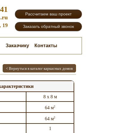
-41
Рассчитаем ваш проект
.ru
, 19
Заказать обратный звонок
и
Заказчику
Контакты
< Вернуться в каталог каркасных домов
характеристики
8 х 8 м
2
64 м
2
64 м
1