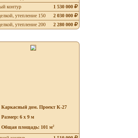
ый контур
1 530 000
делкой, утепление 150
2 030 000
делкой, утепление 200
2 280 000
Каркасный дом. Проект К-27
Размер: 6 х 9 м
2
Общая площадь: 101 м
ний контур
1 510 000