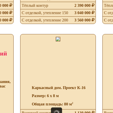
0 000
Тёплый контур
2 390 000
Тёпл
0 000
С отделкой, утепление 150
3 040 000
С от
0 000
С отделкой, утепление 200
3 560 000
С от
щий
лания,
вас
Каркасный дом. Проект К-16
Размер: 6 х 8 м
2
Общая площадь: 80 м
Внешний контур
1 130 000
Внеш