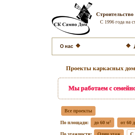
Строительство 
C 1996 года на 
О нас
Каркасные дома
Проекты каркасных до
Мы работаем с семейно
Все проекты
2
По площади:
до 60 м
от 60 
По этажности:
Один этаж
С