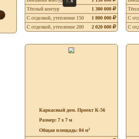
Тёплый контур
1 300 000
Тёпл
С отделкой, утепление 150
1 800 000
С от
С отделкой, утепление 200
2 020 000
С от
Каркасный дом. Проект К-56
Размер: 7 х 7 м
2
Общая площадь: 84 м