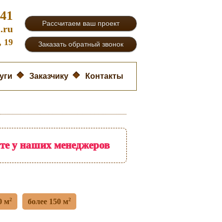
-41
Рассчитаем ваш проект
.ru
, 19
Заказать обратный звонок
уги
Заказчику
Контакты
йте у наших менеджеров
2
2
0 м
более 150 м