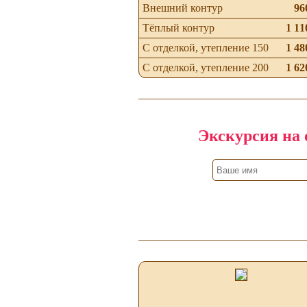
Внешний контур
96
Тёплый контур
1 11
С отделкой, утепление 150
1 48
С отделкой, утепление 200
1 62
Экскурсия на 