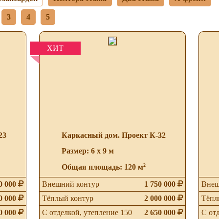
3
4
5
ХИТ
23
Каркасный дом. Проект К-32
Размер: 6 х 9 м
2
Общая площадь: 120 м
0 000
Внешний контур
1 750 000
Внеш
0 000
Тёплый контур
2 000 000
Тёпл
0 000
С отделкой, утепление 150
2 650 000
С от