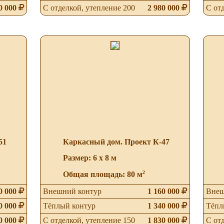
0 000
С отделкой, утепление 200
2 980 000
С от
51
Каркасный дом. Проект К-47
Размер: 6 х 8 м
2
Общая площадь: 80 м
0 000
Внешний контур
1 160 000
Внеш
0 000
Тёплый контур
1 340 000
Тёпл
0 000
С отделкой, утепление 150
1 830 000
С от