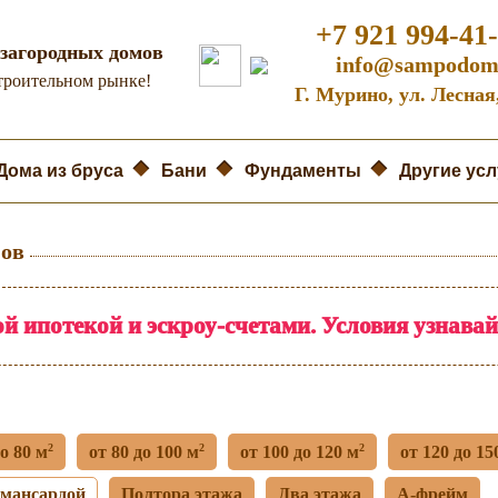
+7 921 994-41
загородных домов
info@sampodom
строительном рынке!
Г. Мурино, ул. Лесная
Дома из бруса
Бани
Фундаменты
Другие усл
мов
й ипотекой и эскроу-счетами. Условия узнава
2
2
2
до 80 м
от 80 до 100 м
от 100 до 120 м
от 120 до 15
 мансардой
Полтора этажа
Два этажа
А-фрейм