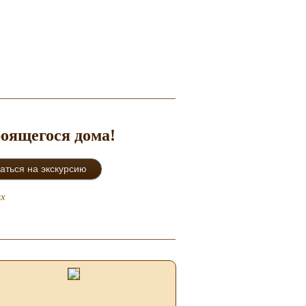
роящегося дома!
ых