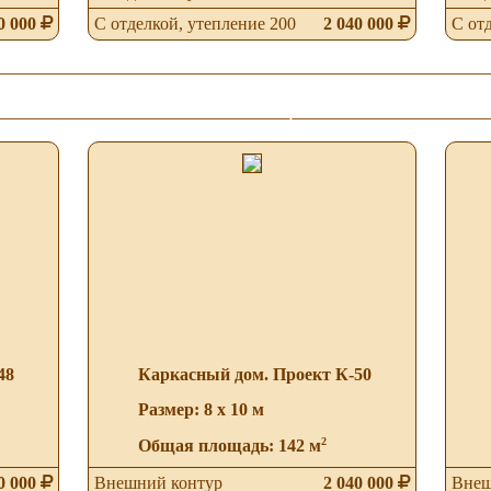
0 000
С отделкой, утепление 200
2 040 000
С от
Построенные
Работаем с
Отзывы
каркасные
материнским
о
дома (фото)
капиталом
нашей
работе
48
Каркасный дом. Проект К-50
Размер: 8 х 10 м
2
Общая площадь: 142 м
0 000
Внешний контур
2 040 000
Внеш