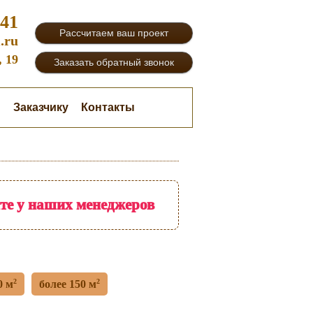
-41
Рассчитаем ваш проект
.ru
, 19
Заказать обратный звонок
и
Заказчику
Контакты
йте у наших менеджеров
2
2
0 м
более 150 м