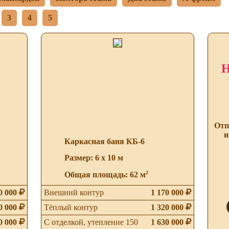
3
4
5
Н
Отп
и
Каркасная баня КБ-6
Размер: 6 х 10 м
2
Общая площадь: 62 м
0 000
Внешний контур
1 170 000
0 000
Тёплый контур
1 320 000
0 000
С отделкой, утепление 150
1 630 000