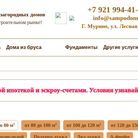
+7 921 994-41
загородных домов
info@sampodom
строительном рынке!
Г. Мурино, ул. Лесная
а
Дома из бруса
Бани
Фундаменты
Другие услуг
й ипотекой и эскроу-счетами. Условия узнава
2
2
2
до 80 м
от 80 до 100 м
от 100 до 120 м
от 120 до 15
 мансардой
Полтора этажа
Два этажа
А-фрейм