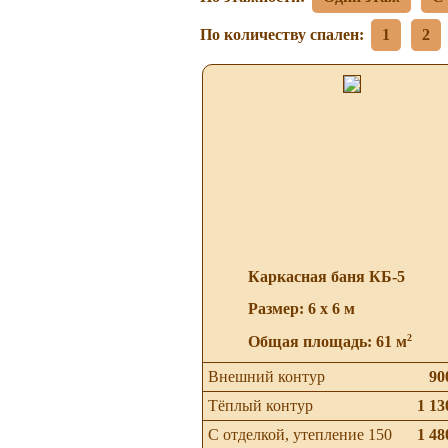
По количеству спален:
1
2
Каркасная баня КБ-5
Размер: 6 х 6 м
2
Общая площадь: 61 м
Внешний контур
90
Тёплый контур
1 13
С отделкой, утепление 150
1 48