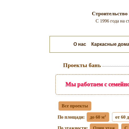
Строительство 
C 1996 года на 
О нас
Каркасные дом
Проекты бань
Мы работаем с семейно
Все проекты
2
По площади:
до 60 м
от 60 
По этажности:
Один этаж
С