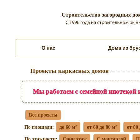
Строительство загородных до
C 1996 года на строительном рын
О нас
Каркасные дома
Дома из бру
Проекты каркасных домов
Мы работаем с семейной ипотекой и
Все проекты
2
2
По площади:
до 60 м
от 60 до 80 м
от 80
По этажности:
Один этаж
С мансардой
П