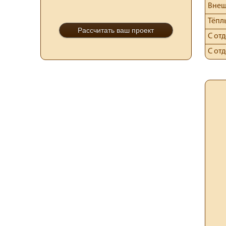
Внеш
Тёпл
Рассчитать ваш проект
С от
С от