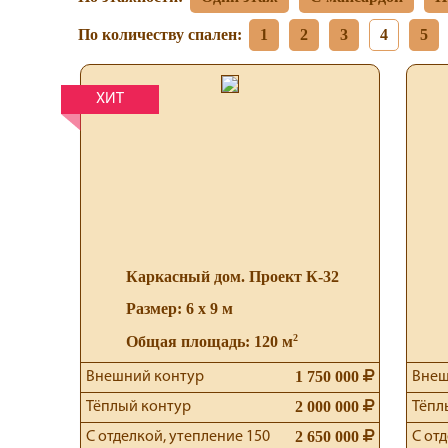
По количеству спален:
1
2
3
4
5
ХИТ
Каркасный дом. Проект К-32
Размер: 6 х 9 м
2
Общая площадь: 120 м
1 750 000
Внешний контур
Внеш
2 000 000
Тёплый контур
Тёпл
2 650 000
С отделкой, утепление 150
С от