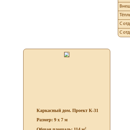
Внеш
Тёпл
С от
С от
Каркасный дом. Проект К-31
Размер: 9 х 7 м
2
Общая площадь: 114 м